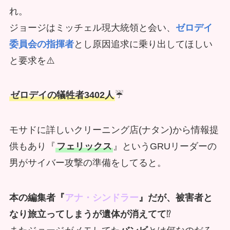
れ。
ジョージはミッチェル現大統領と会い、
ゼロデイ
委員会の指揮者
とし原因追求に乗り出してほしい
と要求を⚠️
ゼロデイの犠牲者3402人
☔
モサドに詳しいクリーニング店(ナタン)から情報提
供もあり『
フェリックス
』というGRUリーダーの
男がサイバー攻撃の準備をしてると。
本の編集者『
アナ・シンドラー
』だが、被害者と
なり旅立ってしまうが遺体が消えてて
⁉️