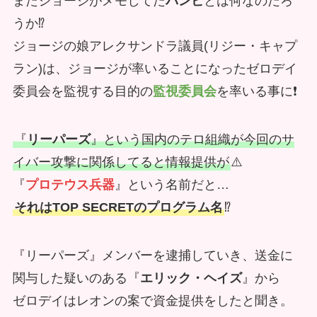
またジョージがメモしてた
バンビ
とは何なのだろ
うか⁉️
ジョージの娘アレクサンドラ議員(リジー・キャプ
ラン)は、ジョージが率いることになったゼロデイ
委員会を監視する目的の
監視委員会
を率いる事に❗
『
リーパーズ
』という国内のテロ組織が今回のサ
イバー攻撃に関係してると情報提供が
⚠️
『
プロテウス兵器
』という名前だと…
それはTOP SECRETのプログラム名
⁉️
『リーパーズ』メンバーを逮捕していき、送金に
関与した疑いのある『
エリック・ヘイズ
』から
ゼロデイはレオンの案で資金提供をしたと聞き。