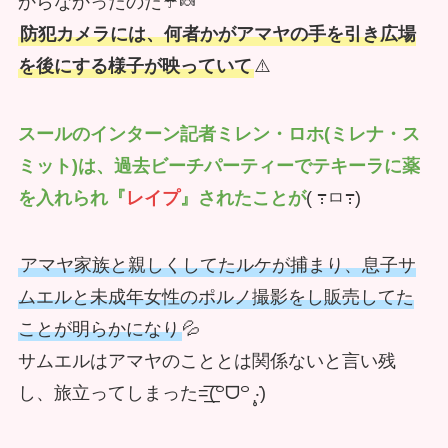
からなかったのだ☔🍬
防犯カメラには、何者かがアマヤの手を引き広場
を後にする様子が映っていて
⚠️
スールのインターン記者ミレン・ロホ(ミレナ・ス
ミット)は、過去ビーチパーティーでテキーラに薬
を入れられ『
レイプ
』されたことが
( ߹ㅁ߹)
アマヤ家族と親しくしてたルケが捕まり、息子サ
ムエルと未成年女性のポルノ撮影をし販売してた
ことが明らかになり
💦
サムエルはアマヤのこととは関係ないと言い残
し、旅立ってしまった=͟͟͞͞(꒪ᗜ꒪ ‧̣̥̇)