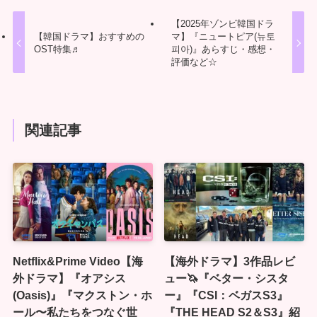
【2025年ゾンビ韓国ドラ
【韓国ドラマ】おすすめの
マ】『ニュートピア(뉴토
OST特集♬
피아)』あらすじ・感想・
評価など☆
関連記事
Netflix&Prime Video【海
【海外ドラマ】3作品レビ
外ドラマ】『オアシス
ュー🦄『ベター・シスタ
(Oasis)』『マクストン・ホ
ー』『CSI：ベガスS3』
ール〜私たちをつなぐ世
『THE HEAD S2＆S3』紹