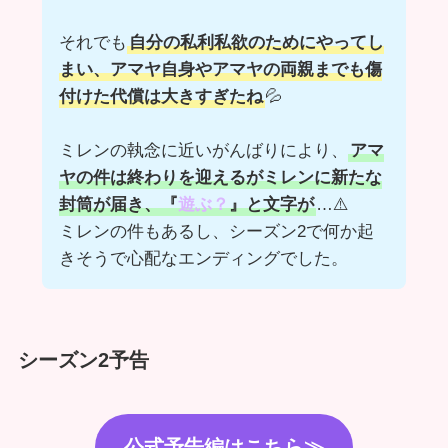
それでも
自分の私利私欲のためにやってし
まい、アマヤ自身やアマヤの両親までも傷
付けた代償は大きすぎたね
💦
ミレンの執念に近いがんばりにより、
アマ
ヤの件は終わりを迎えるがミレンに新たな
封筒が届き、『
遊ぶ？
』と文字が
…⚠️
ミレンの件もあるし、シーズン2で何か起
きそうで心配なエンディングでした。
シーズン2予告
公式予告編はこちら≫