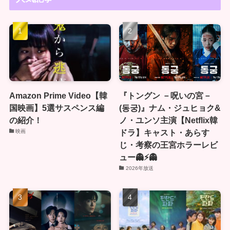
Amazon Prime Video【韓
『トングン －呪いの宮－
国映画】5選サスペンス編
(동궁)』ナム・ジュヒョク&
の紹介！
ノ・ユンソ主演【Netflix韓
ドラ】キャスト・あらす
映画
じ・考察の王宮ホラーレビ
ュー👻⚡👻
2026年放送