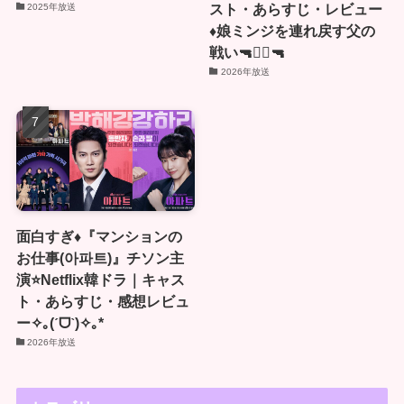
スト・あらすじ・レビュー
2025年放送
♦️娘ミンジを連れ戻す父の
戦い🔫🏴‍☠🔫
2026年放送
面白すぎ♦️『マンションの
お仕事(아파트)』チソン主
演⭐️Netflix韓ドラ｜キャス
ト・あらすじ・感想レビュ
ー✧｡(ˊᗜˋ)✧｡*
2026年放送