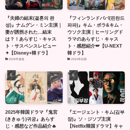
『夫婦の結末(결혼의 완
『フィンランドパパ(핀란드
성)』ナムグン・ミン主演｜
파파)』キム・ボラ&キム・
妻が誘拐された…結末
ウソク主演｜ヒーリングド
は？！あらすじ・キャス
ラマのあらすじ・キャス
ト・サスペンスレビュー
ト・感想紹介🪽【U-NEXT
✦【Disney+韓ドラ】
韓ドラ】
2026年放送
2024年以前
2025年韓国ドラマ『鬼宮
『エージェント・キム(김부
(ききゅう)귀궁』あらす
장)』ソ・ジソプ主演
じ・感想など作品紹介🔥
【Netflix韓国ドラマ】キャ