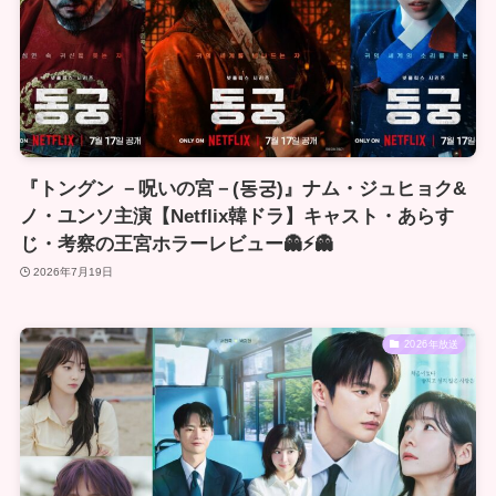
『トングン －呪いの宮－(동궁)』ナム・ジュヒョク&
ノ・ユンソ主演【Netflix韓ドラ】キャスト・あらす
じ・考察の王宮ホラーレビュー👻⚡👻
2026年7月19日
2026年放送