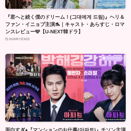
『君へと続く僕のドリーム！(그대에게 드림)』ヘリ＆
ファン・イニョプ主演🐬｜キャスト・あらすじ・ロマ
ンスレビュー🩵【U-NEXT韓ドラ】
2026年7月30日
2026年放送
面白すぎ♦️『マンションのお仕事(아파트)』チソン主演