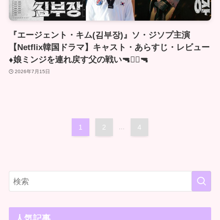
『エージェント・キム(김부장)』ソ・ジソプ主演
【Netflix韓国ドラマ】キャスト・あらすじ・レビュー
♦️娘ミンジを連れ戻す父の戦い🔫🏴‍☠🔫
2026年7月15日
1
2
...
4
人気記事