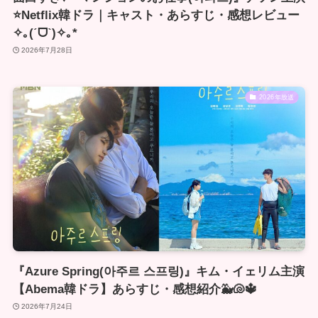
⭐️Netflix韓ドラ｜キャスト・あらすじ・感想レビュー
✧｡(ˊᗜˋ)✧｡*
2026年7月28日
2026年放送
『Azure Spring(아주르 스프링)』キム・イェリム主演
【Abema韓ドラ】あらすじ・感想紹介🐳🐚🔱
2026年7月24日