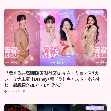
2026年放送
『恋する共感細胞(공감세포)』キム・ミョンス&カ
ン・ミナ主演【Disney+韓ドラ】キャスト・あらす
じ・感想紹介ଘ(੭*ˊᵕˋ)੭* ੈ♡‧₊˚
2026年7月21日
2026年放送