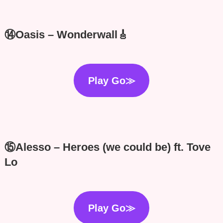
⑭Oasis – Wonderwall🎸
Play Go≫
⑮Alesso – Heroes (we could be) ft. Tove
Lo
Play Go≫