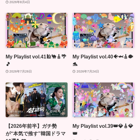
2026年8月4日
My Playlist vol.41🕌🐪🎸🌴
My Playlist vol.40🐠🦈🎸🐡
🎵
🐬
2026年7月26日
2026年7月24日
【2026年前半】ガチ勢
My Playlist vol.39👑💎🎸💎
が“本気で推す”韓国ドラマ
👑