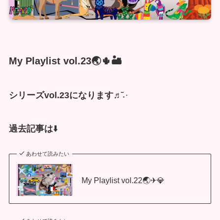
My Playlist vol.23🌏🌵🏜
シリーズvol.23になります
♬̆̈˖·
過去記事は
⬇️
あわせて読みたい
My Playlist vol.22🌏✈💎