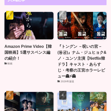
Amazon Prime Video【韓
『トングン －呪いの宮－
国映画】5選サスペンス編
(동궁)』ナム・ジュヒョク&
の紹介！
ノ・ユンソ主演【Netflix韓
ドラ】キャスト・あらす
映画
じ・考察の王宮ホラーレビ
ュー👻⚡👻
2026年放送