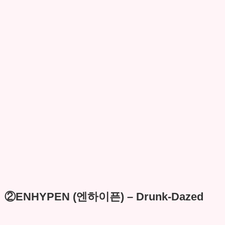
②ENHYPEN (엔하이픈) – Drunk-Dazed