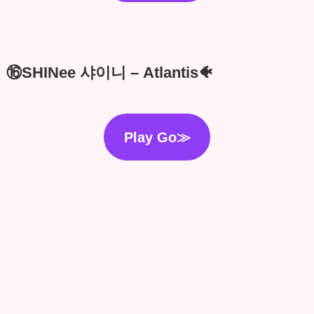
⑯SHINee 샤이니 – Atlantis🐠
Play Go≫