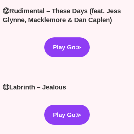
⑫Rudimental – These Days (feat. Jess
Glynne, Macklemore & Dan Caplen)
Play Go≫
⑬Labrinth – Jealous
Play Go≫