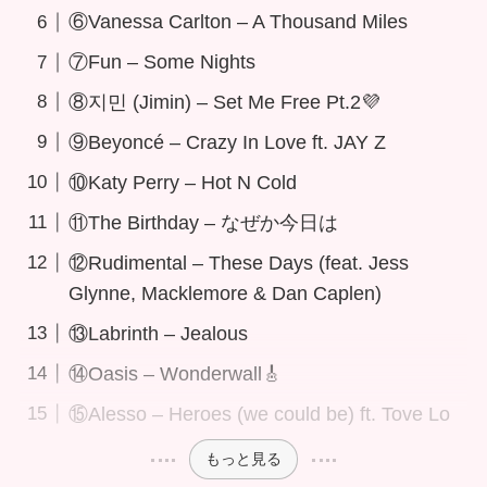
⑥Vanessa Carlton – A Thousand Miles
⑦Fun – Some Nights
⑧지민 (Jimin) – Set Me Free Pt.2💜
⑨Beyoncé – Crazy In Love ft. JAY Z
⑩Katy Perry – Hot N Cold
⑪The Birthday – なぜか今日は
⑫Rudimental – These Days (feat. Jess
Glynne, Macklemore & Dan Caplen)
⑬Labrinth – Jealous
⑭Oasis – Wonderwall🎸
⑮Alesso – Heroes (we could be) ft. Tove Lo
もっと見る