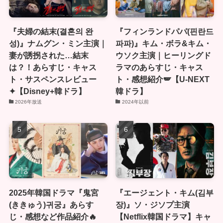
『夫婦の結末(결혼의 완
『フィンランドパパ(핀란드
성)』ナムグン・ミン主演｜
파파)』キム・ボラ&キム・
妻が誘拐された…結末
ウソク主演｜ヒーリングド
は？！あらすじ・キャス
ラマのあらすじ・キャス
ト・サスペンスレビュー
ト・感想紹介🪽【U-NEXT
✦【Disney+韓ドラ】
韓ドラ】
2026年放送
2024年以前
2025年韓国ドラマ『鬼宮
『エージェント・キム(김부
(ききゅう)귀궁』あらす
장)』ソ・ジソプ主演
じ・感想など作品紹介🔥
【Netflix韓国ドラマ】キャ