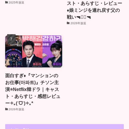
スト・あらすじ・レビュー
2025年放送
♦️娘ミンジを連れ戻す父の
戦い🔫🏴‍☠🔫
2026年放送
面白すぎ♦️『マンションの
お仕事(아파트)』チソン主
演⭐️Netflix韓ドラ｜キャス
ト・あらすじ・感想レビュ
ー✧｡(ˊᗜˋ)✧｡*
2026年放送