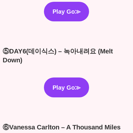
Play Go≫
⑤DAY6(데이식스) – 녹아내려요 (Melt
Down)
Play Go≫
⑥Vanessa Carlton – A Thousand Miles