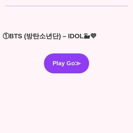
①BTS (방탄소년단) – IDOL🐳💜
Play Go≫