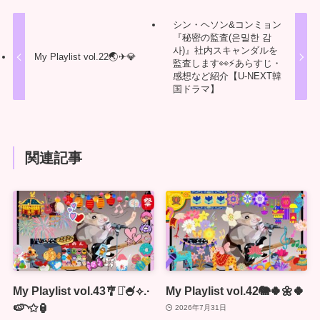
シン・ヘソン&コンミョン
『秘密の監査(은밀한 감
사)』社内スキャンダルを
My Playlist vol.22🌏✈💎
監査します👀⚡あらすじ・
感想など紹介【U-NEXT韓
国ドラマ】
関連記事
My Playlist vol.43🎐⋆͛🍧⟡.·
My Playlist vol.42🐘🍀🌼🍀
🍉◝✩🏮
2026年7月31日