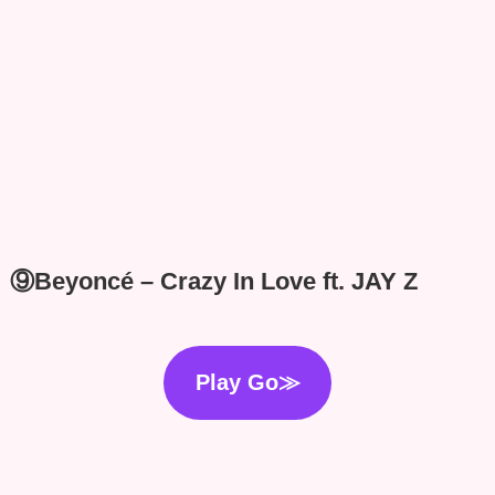
⑨Beyoncé – Crazy In Love ft. JAY Z
Play Go≫