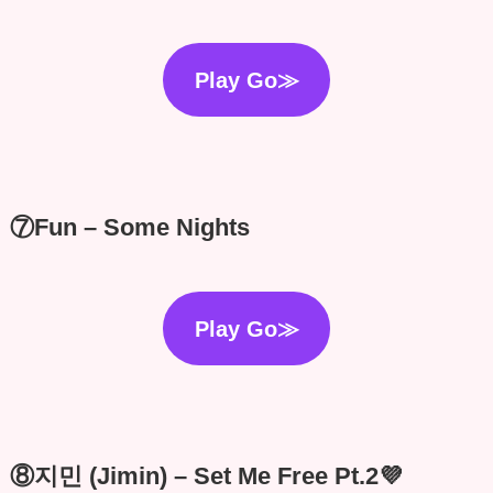
Play Go≫
⑦Fun – Some Nights
Play Go≫
⑧지민 (Jimin) – Set Me Free Pt.2💜