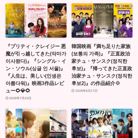
『プリティ・クレイジー 悪
韓国映画『満ち足りた家族
魔が引っ越してきた(악마가
(보통의 가족)』『正直政治
이사왔다)』『シングル・イ
家チュ・サンスク(정직한
ン・ソウル(싱글 인 서울)』
후보)』『帰ってきた正直政
『人生は、美しい(인생은
治家チュ・サンスク(정직한
아름다워)』映画3作品レビ
후보2)』の作品紹介💠
ュー🌻💎🌻
2026年6月17日
2026年7月23日