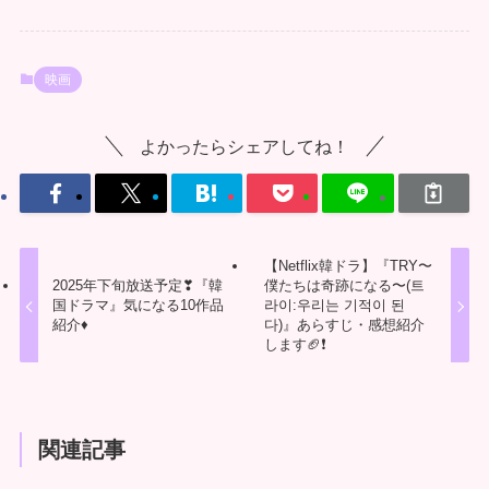
映画
よかったらシェアしてね！
【Netflix韓ドラ】『TRY〜
2025年下旬放送予定❣『韓
僕たちは奇跡になる〜(트
国ドラマ』気になる10作品
라이:우리는 기적이 된
紹介♦️
다)』あらすじ・感想紹介
します🏈❗
関連記事