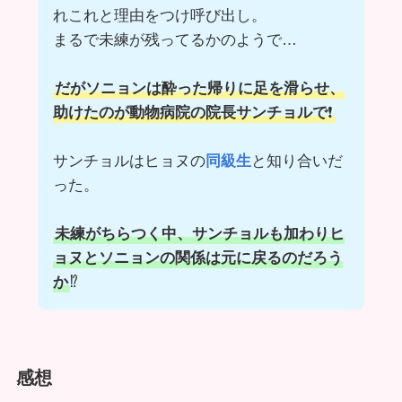
れこれと理由をつけ呼び出し。
まるで未練が残ってるかのようで…
だがソニョンは酔った帰りに足を滑らせ、
助けたのが動物病院の院長サンチョルで
❗
サンチョルはヒョヌの
同級生
と知り合いだ
った。
未練がちらつく中、サンチョルも加わりヒ
ョヌとソニョンの関係は元に戻るのだろう
か
⁉️
感想