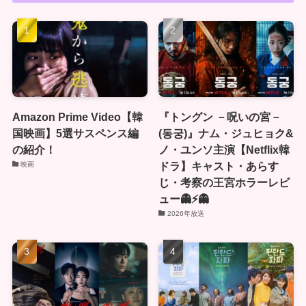
Amazon Prime Video【韓
『トングン －呪いの宮－
国映画】5選サスペンス編
(동궁)』ナム・ジュヒョク&
の紹介！
ノ・ユンソ主演【Netflix韓
ドラ】キャスト・あらす
映画
じ・考察の王宮ホラーレビ
ュー👻⚡👻
2026年放送