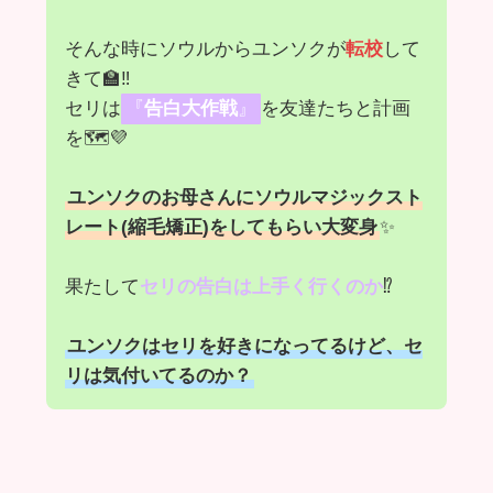
そんな時にソウルからユンソクが
転校
して
きて🏫‼️
セリは
『
告白大作戦
』
を友達たちと計画
を🗺💜
ユンソクのお母さんにソウルマジックスト
レート(縮毛矯正)をしてもらい大変身
✨
果たして
セリの告白は上手く行くのか
⁉️
ユンソクはセリを好きになってるけど、セ
リは気付いてるのか？