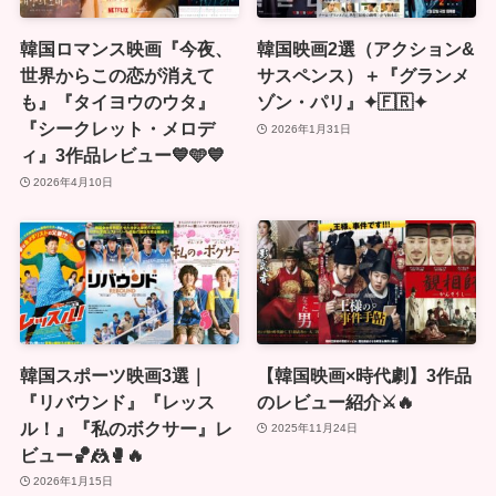
韓国ロマンス映画『今夜、
韓国映画2選（アクション&
世界からこの恋が消えて
サスペンス）＋『グランメ
も』『タイヨウのウタ』
ゾン・パリ』✦🇫🇷✦
『シークレット・メロデ
2026年1月31日
ィ』3作品レビュー💙🩵💙
2026年4月10日
韓国スポーツ映画3選｜
【韓国映画×時代劇】3作品
『リバウンド』『レッス
のレビュー紹介⚔🔥
ル！』『私のボクサー』レ
2025年11月24日
ビュー🏀🤼🥊🔥
2026年1月15日