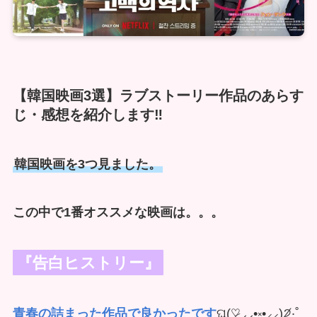
【韓国映画3選】ラブストーリー作品のあらす
じ・感想を紹介します‼️
韓国映画を3つ見ました。
この中で1番オススメな映画は。。。
『告白ヒストリー』
青春の詰まった作品で良かったです
ଘ(♡̷⸝⸝•༝•⸝⸝)੭̸‧˚