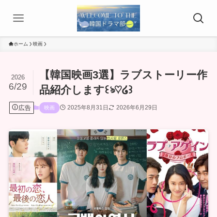
ホーム
映画
【韓国映画3選】ラブストーリー作
2026
6/29
品紹介します꒰ঌ♡໒꒱
広告
2025年8月31日
2026年6月29日
映画