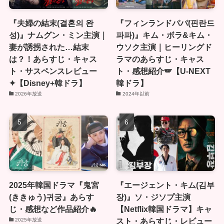
『夫婦の結末(결혼의 완
『フィンランドパパ(핀란드
성)』ナムグン・ミン主演｜
파파)』キム・ボラ&キム・
妻が誘拐された…結末
ウソク主演｜ヒーリングド
は？！あらすじ・キャス
ラマのあらすじ・キャス
ト・サスペンスレビュー
ト・感想紹介🪽【U-NEXT
✦【Disney+韓ドラ】
韓ドラ】
2026年放送
2024年以前
2025年韓国ドラマ『鬼宮
『エージェント・キム(김부
(ききゅう)귀궁』あらす
장)』ソ・ジソプ主演
じ・感想など作品紹介🔥
【Netflix韓国ドラマ】キャ
スト・あらすじ・レビュー
2025年放送