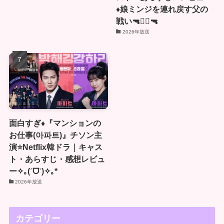
♦️娘ミンジを連れ戻す父の
戦い🔫🏴‍☠🔫
2026年放送
面白すぎ♦️『マンションの
お仕事(아파트)』チソン主
演⭐️Netflix韓ドラ｜キャス
ト・あらすじ・感想レビュ
ー✧｡(ˊᗜˋ)✧｡*
2026年放送
カテゴリー