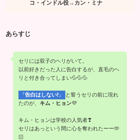
コ・インドル役→カン・ミナ
あらすじ
セリには双子のヘリがいて。
以前好きだった人に告白するが、直毛のヘ
リと付き合ってしまい💦💦💦
『
告白はしない
❗』
と誓うセリの前に現れ
たのが、
キム・ヒョン
💜
キム・ヒョンは学校の人気者❣
セリはあっという間に心を奪われたーー🫶
🏻